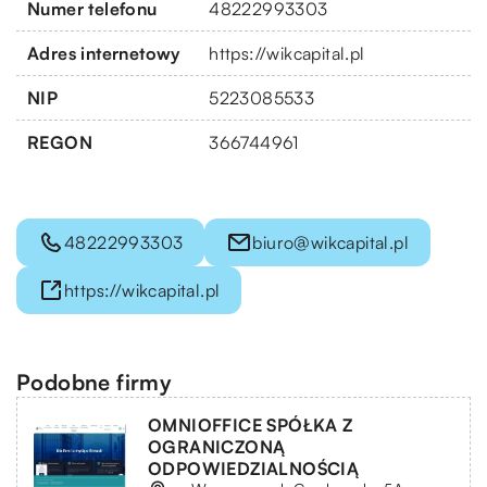
Numer telefonu
48222993303
Adres internetowy
https://wikcapital.pl
NIP
5223085533
REGON
366744961
48222993303
biuro@wikcapital.pl
https://wikcapital.pl
Podobne firmy
OMNIOFFICE SPÓŁKA Z
OGRANICZONĄ
ODPOWIEDZIALNOŚCIĄ