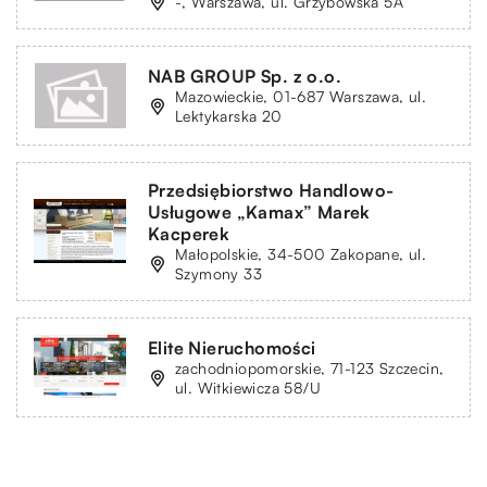
-, Warszawa, ul. Grzybowska 5A
NAB GROUP Sp. z o.o.
Mazowieckie, 01-687 Warszawa, ul.
Lektykarska 20
Przedsiębiorstwo Handlowo-
Usługowe „Kamax” Marek
Kacperek
Małopolskie, 34-500 Zakopane, ul.
Szymony 33
Elite Nieruchomości
zachodniopomorskie, 71-123 Szczecin,
ul. Witkiewicza 58/U