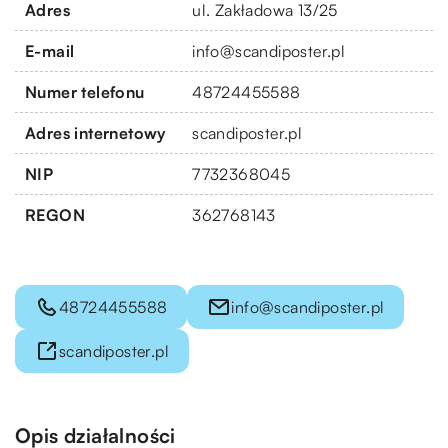
Adres
ul. Zakładowa 13/25
E-mail
info@scandiposter.pl
Numer telefonu
48724455588
Adres internetowy
scandiposter.pl
NIP
7732368045
REGON
362768143
48724455588
info@scandiposter.pl
scandiposter.pl
Opis działalności