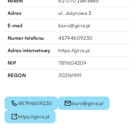
Miasto
62-070 Zakrzewo
Adres
ul. Jeżynowa 3
E-mail
biuro@girra.pl
Numer telefonu
48794609230
Adres internetowy
https://girra.pl
NIP
7811604209
REGON
302161991
48794609230
biuro@girra.pl
https://girra.pl