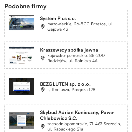
Podobne firmy
System Plus s.c.
mazowieckie, 26-800 Brzeźce, ul.
Gajowa 43
Kraszewscy spółka jawna
kujawsko-pomorskie, 88-200
Radziejów, ul. Rolnicza 4A
BEZGLUTEN sp. z o.o.
-, Koniusza, Posądza 128
Skybud Adrian Konieczny, Paweł
Chlebowicz S.C.
zachodniopomorskie, 71-467 Szczecin,
ul. Rapackiego 21a