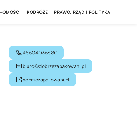
HOMOŚCI
PODRÓŻE
PRAWO, RZĄD I POLITYKA
48504035680
biuro@dobrzezapakowani.pl
dobrzezapakowani.pl