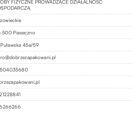
OBY FIZYCZNE PROWADZĄCE DZIAŁALNOŚĆ
OSPODARCZĄ
zowieckie
-500 Piaseczno
. Puławska 45a/59
uro@dobrzezapakowani.pl
504035680
brzezapakowani.pl
21228841
6266266