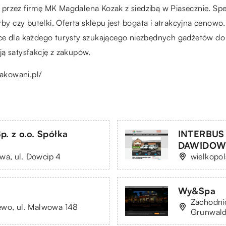
przez firmę MK Magdalena Kozak z siedzibą w Piasecznie. Spec
rby czy butelki. Oferta sklepu jest bogata i atrakcyjna cenowo
sce dla każdego turysty szukającego niezbędnych gadżetów d
ą satysfakcję z zakupów.
pakowani.pl/
. z o.o. Spółka
INTERBUS
DAWIDOWI
wa, ul. Dowcip 4
wielkopol
Wy&Spa
Zachodni
ewo, ul. Malwowa 148
Grunwald