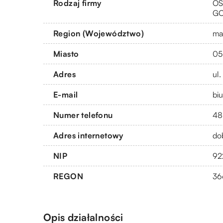
Rodzaj firmy
OS
G
Region (Województwo)
ma
Miasto
05
Adres
ul
E-mail
bi
Numer telefonu
48
Adres internetowy
do
NIP
92
REGON
36
Opis działalności