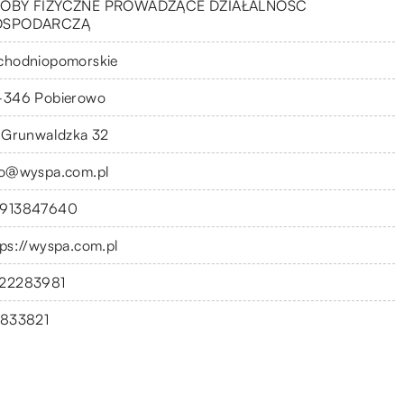
OBY FIZYCZNE PROWADZĄCE DZIAŁALNOŚĆ
OSPODARCZĄ
chodniopomorskie
-346 Pobierowo
. Grunwaldzka 32
fo@wyspa.com.pl
913847640
tps://wyspa.com.pl
22283981
1833821