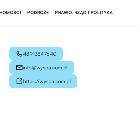
HOMOŚCI
PODRÓŻE
PRAWO, RZĄD I POLITYKA
48913847640
info@wyspa.com.pl
https://wyspa.com.pl