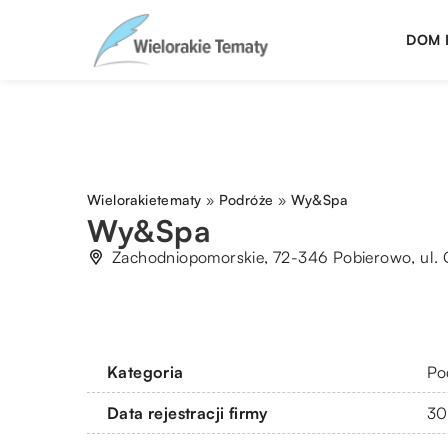
DOM 
Wielorakietematy
»
Podróże
»
Wy&Spa
Wy&Spa
Zachodniopomorskie, 72-346 Pobierowo, ul.
Kategoria
Po
Data rejestracji firmy
30