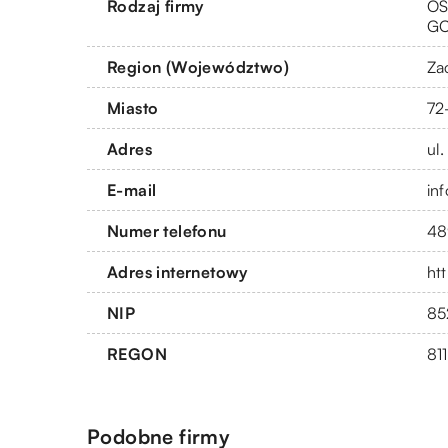
Rodzaj firmy
OS
G
Region (Województwo)
Za
Miasto
72
Adres
ul
E-mail
in
Numer telefonu
48
Adres internetowy
ht
NIP
85
REGON
81
Podobne firmy