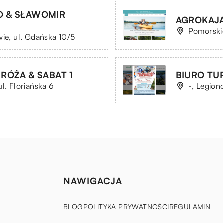
O & SŁAWOMIR
AGROKAJAK
Pomorskie
wie, ul. Gdańska 10/5
 RÓŻA & SABAT 1
BIURO TU
l. Floriańska 6
-, Legion
NAWIGACJA
BLOG
POLITYKA PRYWATNOŚCI
REGULAMIN