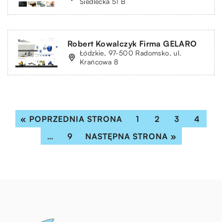
Siedlecka 51 B
Robert Kowalczyk Firma GELARO
Łódzkie, 97-500 Radomsko, ul.
Krańcowa 8
« POPRZEDNIA STRONA
1
2
3
4
…
9
NASTĘPNA STRONA »