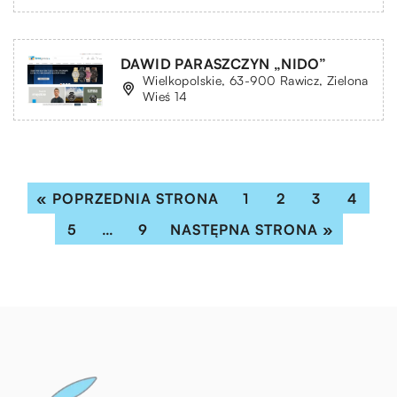
DAWID PARASZCZYN „NIDO”
Wielkopolskie, 63-900 Rawicz, Zielona
Wieś 14
« POPRZEDNIA STRONA
1
2
3
4
5
…
9
NASTĘPNA STRONA »