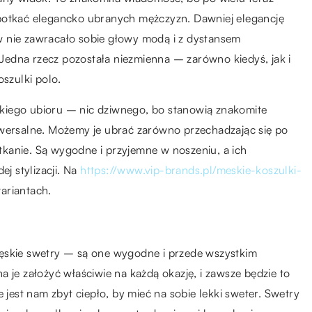
spotkać elegancko ubranych mężczyzn. Dawniej elegancję
w nie zawracało sobie głowy modą i z dystansem
edna rzecz pozostała niezmienna – zarówno kiedyś, jak i
oszulki polo.
kiego ubioru – nic dziwnego, bo stanowią znakomite
iwersalne. Możemy je ubrać zarówno przechadzając się po
potkanie. Są wygodne i przyjemne w noszeniu, a ich
ej stylizacji. Na
https://www.vip-brands.pl/meskie-koszulki-
ariantach.
męskie swetry – są one wygodne i przede wszystkim
 je założyć właściwie na każdą okazję, i zawsze będzie to
 jest nam zbyt ciepło, by mieć na sobie lekki sweter. Swetry