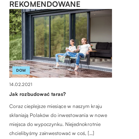
REKOMENDOWANE
TECHNOLOGIA
ZDROWIE
DOM
12.06.2019
03.08.2022
14.02.2021
Co przyda się myśliwemu?
Dlaczego warto badać poziom FT4?
Jak rozbudować taras?
Wielu osobom słyszącym hasło myśliwy jawi
Wolna T4 (FT4) to ilość hormonu tarczycy,
Coraz cieplejsze miesiące w naszym kraju
się przed oczami człowiek ubrany w zielony
która nie jest związana z białkami we krwi.
skłaniają Polaków do inwestowania w nowe
albo brązowy strój, koniecznie z kapeluszem
Wolna T4 jest uważana za […]
miejsca do wypoczynku. Niejednokrotnie
na […]
chcielibyśmy zainwestować w coś, […]