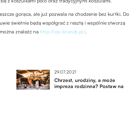
ię z koszulkami polo oraz tradycyjnymi koszulami.
jeszcze gorąca, ale już pozwala na chodzenie bez kurtki. Do
wie świetnie będą współgrać z resztą i wspólnie stworzą
 można znaleźć na
http://vip-brands.pl/
.
29.07.2021
Chrzest, urodziny, a może
impreza rodzinna? Postaw na
przyjęcie okolicznościowe w
restauracji!
10.09.2019
Środki higieniczne dla kobiet –
jakich używać, prowadząc
aktywny tryb życia?