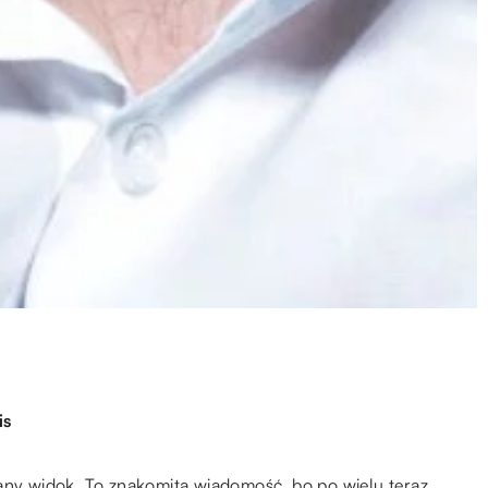
is
kany widok. To znakomita wiadomość, bo po wielu teraz