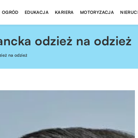
I OGRÓD
EDUKACJA
KARIERA
MOTORYZACJA
NIERUC
ancka odzież na odzież
zież na odzież