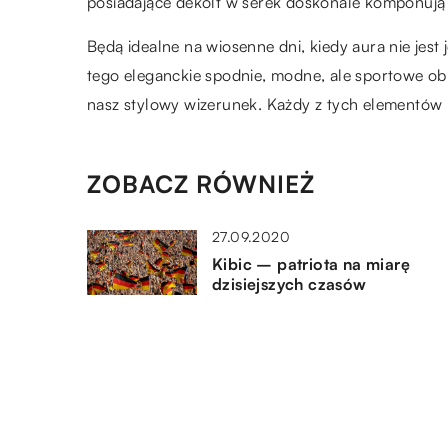
posiadające dekolt w serek doskonale komponują s
Będą idealne na wiosenne dni, kiedy aura nie jest 
tego eleganckie spodnie, modne, ale sportowe obu
nasz stylowy wizerunek. Każdy z tych elementów
ZOBACZ RÓWNIEŻ
27.09.2020
Kibic – patriota na miarę
dzisiejszych czasów
06.11.2019
Dodatki, które dodadzą
elegancji