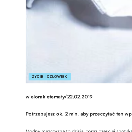
ŻYCIE I CZŁOWIEK
/
wielorakietematy
22.02.2019
Potrzebujesz ok. 2 min. aby przeczytać ten wp
Modny mężczyzna to dzisiaj coraz częściej spoty