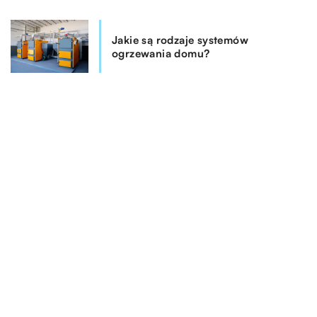
Jakie są rodzaje systemów
ogrzewania domu?
REKOMENDOWANE
HOBBY RELAKS WYPOCZYNEK
ŻYCIE I CZŁOWIEK