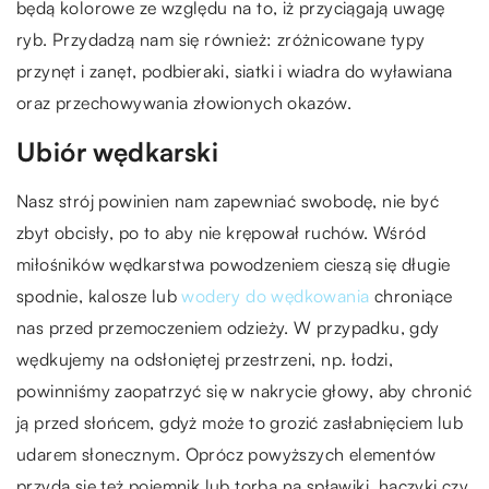
będą kolorowe ze względu na to, iż przyciągają uwagę
ryb. Przydadzą nam się również: zróżnicowane typy
przynęt i zanęt, podbieraki, siatki i wiadra do wyławiana
oraz przechowywania złowionych okazów.
Ubiór wędkarski
Nasz strój powinien nam zapewniać swobodę, nie być
zbyt obcisły, po to aby nie krępował ruchów. Wśród
miłośników wędkarstwa powodzeniem cieszą się długie
spodnie, kalosze lub
wodery do wędkowania
chroniące
nas przed przemoczeniem odzieży. W przypadku, gdy
wędkujemy na odsłoniętej przestrzeni, np. łodzi,
powinniśmy zaopatrzyć się w nakrycie głowy, aby chronić
ją przed słońcem, gdyż może to grozić zasłabnięciem lub
udarem słonecznym. Oprócz powyższych elementów
przyda się też pojemnik lub torba na spławiki, haczyki czy