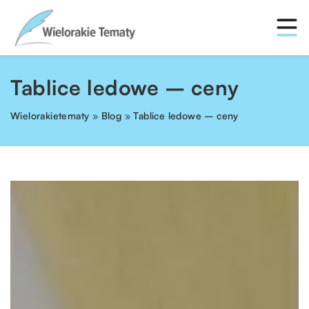
Tablice ledowe – ceny
Wielorakietematy
»
Blog
»
Tablice ledowe – ceny