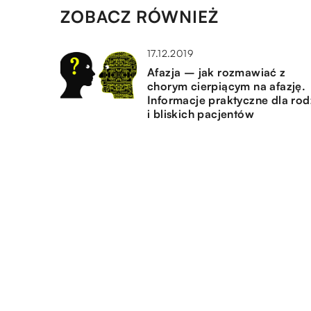
ZOBACZ RÓWNIEŻ
17.12.2019
Afazja – jak rozmawiać z
chorym cierpiącym na afazję.
Informacje praktyczne dla rod
i bliskich pacjentów
22.05.2021
Olejki CBD i ich zdrowotne
działanie
07.05.2020
Zajęcia, które nauczą dziecko
utrzymać prostą postawę