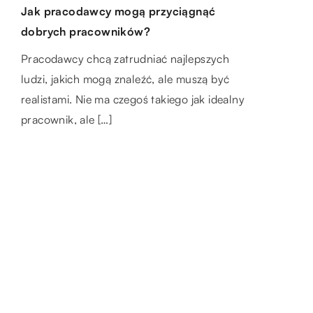
29.08.2021
Jak pracodawcy mogą przyciągnąć
Jak bezpiecznie wysłać pieniądze w
Jakie dodatki uczynią nasz balkon
dobrych pracowników?
kopercie kurierem?
bardziej przytulnym?
Pracodawcy chcą zatrudniać najlepszych
Wysyłanie pieniędzy w kopercie opiera się na
Balkon to miejsce, w którym można się
ludzi, jakich mogą znaleźć, ale muszą być
zaufaniu między dwiema osobami. Nadawca
zrelaksować i odpocząć. Warto jednak
realistami. Nie ma czegoś takiego jak idealny
wkłada pieniądze do koperty i zakleja ją, a […]
zagospodarować go elementami
pracownik, ale […]
praktycznymi oraz zapewniającymi komfort,
intymność […]