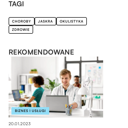
TAGI
CHOROBY
JASKRA
OKULISTYKA
ZDROWIE
REKOMENDOWANE
BIZNES I USŁUGI
ŻYCIE I CZŁOWIEK
DOM
20.01.2023
14.06.2022