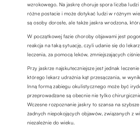
wzrokowego. Na jaskrę choruje spora liczba ludzi 
różne postacie i może dotykać ludzi w różnym wiek
są osoby dorosłe, ale także jaskra wrodzona, która
W początkowej fazie choroby objawami jest pogor
reakcja na taką sytuację, czyli udanie się do lek
leczenia, za pomocą leków, zmniejszających ciśn
Przy jaskrze najskuteczniejsze jest jednak leczen
którego lekarz udrażnia kąt przesączania, w wynik
Inną formą zabiegu okulistycznego może być irydo
przeprowadzane są obecnie nie tylko chirurgiczni
Wczesne rozpoznanie jaskry to szansa na szybsze i
żadnych niepokojących objawów, związanych z widz
niezależnie do wieku.