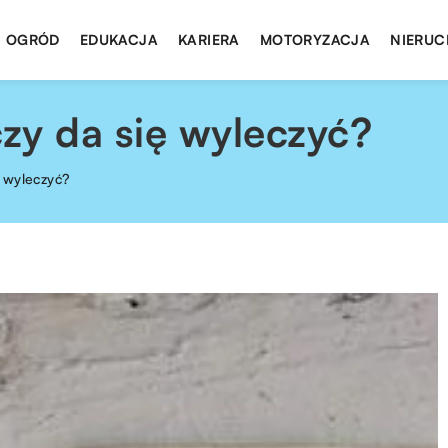
I OGRÓD
EDUKACJA
KARIERA
MOTORYZACJA
NIERUC
 czy da się wyleczyć?
ię wyleczyć?