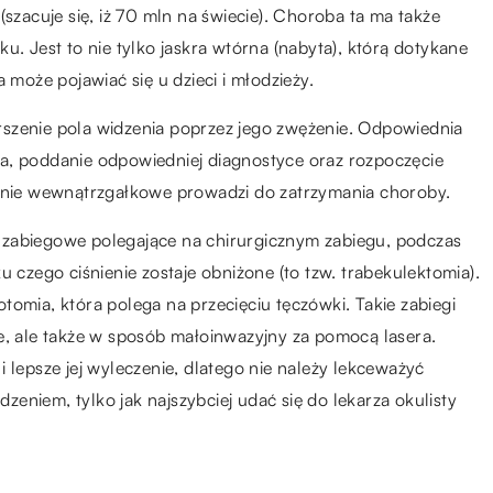
(szacuje się, iż 70 mln na świecie). Choroba ta ma także
u. Jest to nie tylko jaskra wtórna (nabyta), którą dotykane
 może pojawiać się u dzieci i młodzieży.
szenie pola widzenia poprzez jego zwężenie. Odpowiednia
arza, poddanie odpowiedniej diagnostyce oraz rozpoczęcie
ienie wewnątrzgałkowe prowadzi do zatrzymania choroby.
ie zabiegowe polegające na chirurgicznym zabiegu, podczas
u czego ciśnienie zostaje obniżone (to tzw. trabekulektomia).
tomia, która polega na przecięciu tęczówki. Takie zabiegi
e, ale także w sposób małoinwazyjny za pomocą lasera.
 lepsze jej wyleczenie, dlatego nie należy lekceważyć
eniem, tylko jak najszybciej udać się do lekarza okulisty