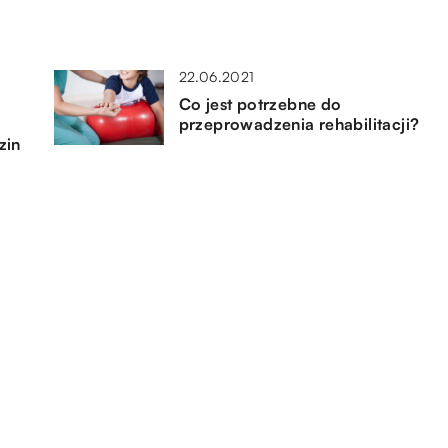
22.06.2021
Co jest potrzebne do
przeprowadzenia rehabilitacji?
zin
15.07.2021
Jaki sprzęt treningowy wybrać
do swojego domu?
06.02.2020
Jak wybrać odpowiednią terapię
dla siebie?