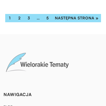
1
2
3
…
5
NASTĘPNA STRONA »
NAWIGACJA